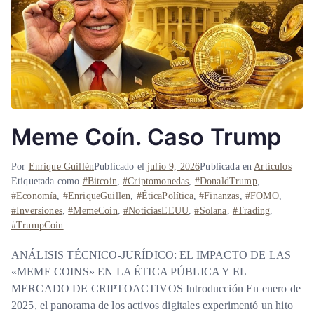
Meme Coín. Caso Trump
Por
Enrique Guillén
Publicado el
julio 9, 2026
Publicada en
Artículos
Etiquetada como
#Bitcoin
,
#Criptomonedas
,
#DonaldTrump
,
#Economía
,
#EnriqueGuillen
,
#ÉticaPolítica
,
#Finanzas
,
#FOMO
,
#Inversiones
,
#MemeCoin
,
#NoticiasEEUU
,
#Solana
,
#Trading
,
#TrumpCoin
ANÁLISIS TÉCNICO-JURÍDICO: EL IMPACTO DE LAS
«MEME COINS» EN LA ÉTICA PÚBLICA Y EL
MERCADO DE CRIPTOACTIVOS Introducción En enero de
2025, el panorama de los activos digitales experimentó un hito