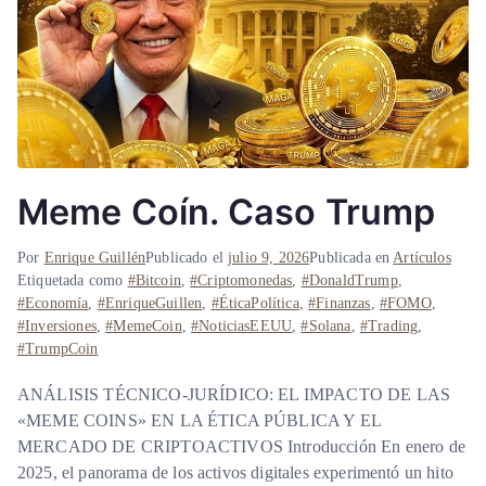
Meme Coín. Caso Trump
Por
Enrique Guillén
Publicado el
julio 9, 2026
Publicada en
Artículos
Etiquetada como
#Bitcoin
,
#Criptomonedas
,
#DonaldTrump
,
#Economía
,
#EnriqueGuillen
,
#ÉticaPolítica
,
#Finanzas
,
#FOMO
,
#Inversiones
,
#MemeCoin
,
#NoticiasEEUU
,
#Solana
,
#Trading
,
#TrumpCoin
ANÁLISIS TÉCNICO-JURÍDICO: EL IMPACTO DE LAS
«MEME COINS» EN LA ÉTICA PÚBLICA Y EL
MERCADO DE CRIPTOACTIVOS Introducción En enero de
2025, el panorama de los activos digitales experimentó un hito